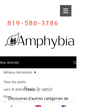
819-580-3786
Amphybia Consultant en environnement
Nos Articles
Milieux terrestres
Tous les posts
Posts à venir
Lacs et plans d'eaux
Flore
Découvrez d'autres catégories de
ce blog ou revenez plus tard.
Écologie